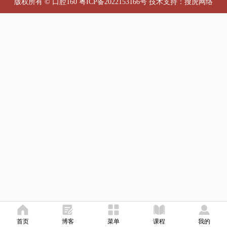
版权所有 © 口腔160
粤ICP备2022153166号
技术支持：
搜虎网络
首页
博客
菜单
课程
我的